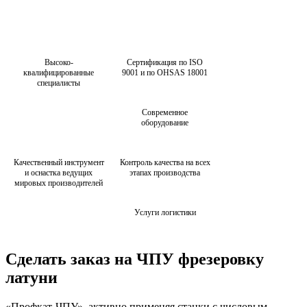
Высоко-
Сертификация по ISO
квалифицированные
9001 и по OHSAS 18001
специалисты
Современное
оборудование
Качественный инструмент
Контроль качества на всех
и оснастка ведущих
этапах производства
мировых производителей
Услуги логистики
Сделать заказ на ЧПУ фрезеровку
латуни
«Профкат-ЧПУ», активно применяя станки с числовым