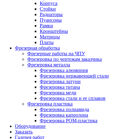
Корпуса
Стойки
Радиаторы
Пуансоны
Рамки
Кронштейны
Матрицы
Платы
Фрезерная обработка
Фрезерные работы на ЧПУ
Фрезеровка по чертежам заказчика
Фрезеровка металла
Фрезеровка алюминия
Фрезеровка нержавеющей стали
Фрезеровка латуни
Фрезеровка титана
Фрезеровка меди
Фрезеровка стали и ее сплавов
Фрезеровка пластика
Фрезеровка полиамида
Фрезеровка капролона
Фрезеровка РОМ-пластика
Оборудование
Заказать
Галерея работ