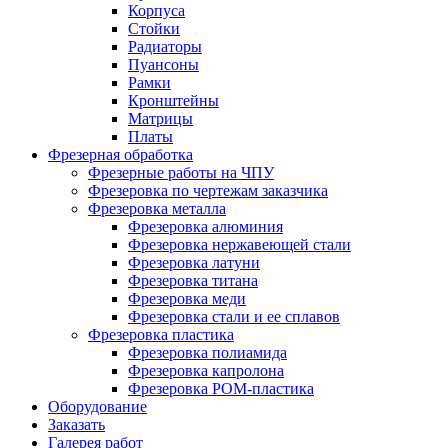
Корпуса
Стойки
Радиаторы
Пуансоны
Рамки
Кронштейны
Матрицы
Платы
Фрезерная обработка
Фрезерные работы на ЧПУ
Фрезеровка по чертежам заказчика
Фрезеровка металла
Фрезеровка алюминия
Фрезеровка нержавеющей стали
Фрезеровка латуни
Фрезеровка титана
Фрезеровка меди
Фрезеровка стали и ее сплавов
Фрезеровка пластика
Фрезеровка полиамида
Фрезеровка капролона
Фрезеровка РОМ-пластика
Оборудование
Заказать
Галерея работ