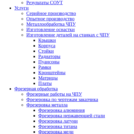
Результаты СОУТ
Услуги
Серийное производство
Опытное производство
Металлообработка ЧПУ
Изготовление оснастки
Изготовление деталей на станках с ЧПУ
Крышки
Корпуса
Стойки
Радиаторы
Пуансоны
Рамки
Кронштейны
Матрицы
Платы
Фрезерная обработка
Фрезерные работы на ЧПУ
Фрезеровка по чертежам заказчика
Фрезеровка металла
Фрезеровка алюминия
Фрезеровка нержавеющей стали
Фрезеровка латуни
Фрезеровка титана
Фрезеровка меди