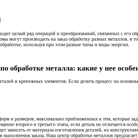
а
ходит целый ряд операций и преобразований, связанных с его об
мы могут производить на заказ обработку разных металлов, в т
обработке, используя при этом разные типы и виды энергии.
по обработке металла: какие у нее особ
талей и крепежных элементов. Если делить процесс на основные
 форм и размеров, максимально приближенных к тем, которые зад
ние второго и третьего этапа, если деталь не отличается особ
дет зависеть от материала изготовления деталей, их конструкти
ков выполнения заказа. Наш центр обработки металлов предлагае