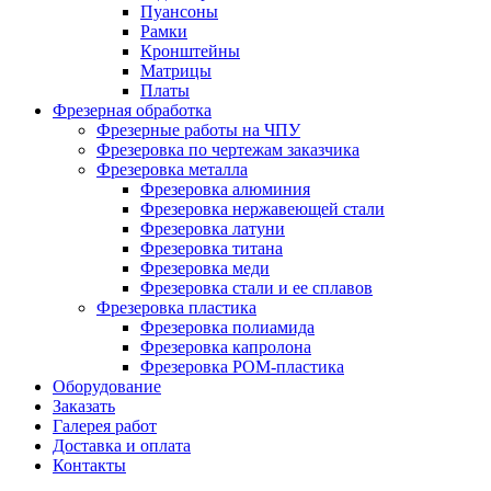
Пуансоны
Рамки
Кронштейны
Матрицы
Платы
Фрезерная обработка
Фрезерные работы на ЧПУ
Фрезеровка по чертежам заказчика
Фрезеровка металла
Фрезеровка алюминия
Фрезеровка нержавеющей стали
Фрезеровка латуни
Фрезеровка титана
Фрезеровка меди
Фрезеровка стали и ее сплавов
Фрезеровка пластика
Фрезеровка полиамида
Фрезеровка капролона
Фрезеровка РОМ-пластика
Оборудование
Заказать
Галерея работ
Доставка и оплата
Контакты