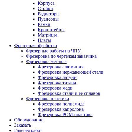
Корпуса
Стойки
Радиаторы
Пуансоны
Рамки
Кронштейны
Матрицы
Платы
Фрезерная обработка
Фрезерные работы на ЧПУ
Фрезеровка по чертежам заказчика
Фрезеровка металла
Фрезеровка алюминия
Фрезеровка нержавеющей стали
Фрезеровка латуни
Фрезеровка титана
Фрезеровка меди
Фрезеровка стали и ее сплавов
Фрезеровка пластика
Фрезеровка полиамида
Фрезеровка капролона
Фрезеровка РОМ-пластика
Оборудование
Заказать
Галерея работ