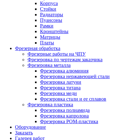
Корпуса
Стойки
Радиаторы
Пуансоны
Рамки
Кронштейны
Матрицы
Платы
Фрезерная обработка
Фрезерные работы на ЧПУ
Фрезеровка по чертежам заказчика
Фрезеровка металла
Фрезеровка алюминия
Фрезеровка нержавеющей стали
Фрезеровка латуни
Фрезеровка титана
Фрезеровка меди
Фрезеровка стали и ее сплавов
Фрезеровка пластика
Фрезеровка полиамида
Фрезеровка капролона
Фрезеровка РОМ-пластика
Оборудование
Заказать
Галерея работ