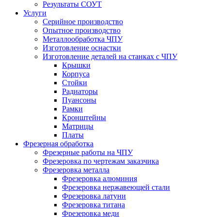
Результаты СОУТ
Услуги
Серийное производство
Опытное производство
Металлообработка ЧПУ
Изготовление оснастки
Изготовление деталей на станках с ЧПУ
Крышки
Корпуса
Стойки
Радиаторы
Пуансоны
Рамки
Кронштейны
Матрицы
Платы
Фрезерная обработка
Фрезерные работы на ЧПУ
Фрезеровка по чертежам заказчика
Фрезеровка металла
Фрезеровка алюминия
Фрезеровка нержавеющей стали
Фрезеровка латуни
Фрезеровка титана
Фрезеровка меди