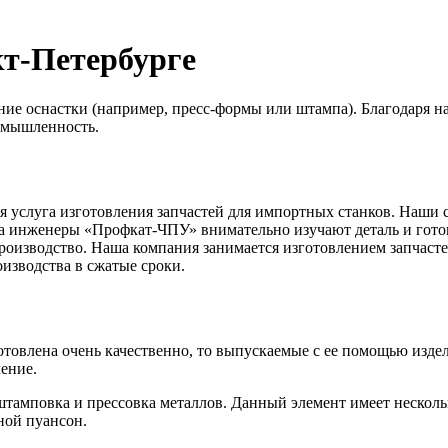
кт-Петербурге
ие оснастки (например, пресс-формы или штампа). Благодаря н
омышленность.
 услуга изготовления запчастей для импортных станков. Наши 
ла инженеры «Профкат-ЧПУ» внимательно изучают деталь и готов
 производство. Наша компания занимается изготовлением запчас
оизводства в сжатые сроки.
отовлена очень качественно, то выпускаемые с ее помощью издел
ение.
 штамповка и прессовка металлов. Данный элемент имеет нескол
ной пуансон.