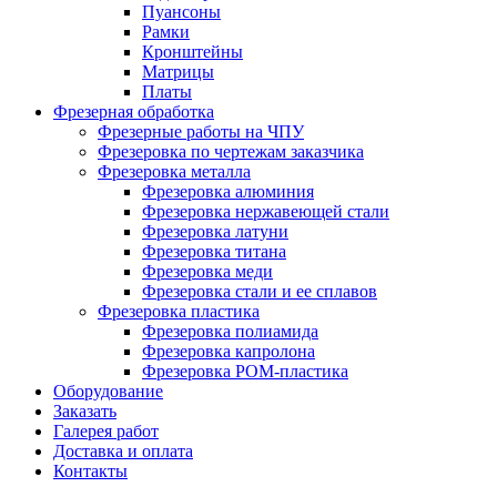
Пуансоны
Рамки
Кронштейны
Матрицы
Платы
Фрезерная обработка
Фрезерные работы на ЧПУ
Фрезеровка по чертежам заказчика
Фрезеровка металла
Фрезеровка алюминия
Фрезеровка нержавеющей стали
Фрезеровка латуни
Фрезеровка титана
Фрезеровка меди
Фрезеровка стали и ее сплавов
Фрезеровка пластика
Фрезеровка полиамида
Фрезеровка капролона
Фрезеровка РОМ-пластика
Оборудование
Заказать
Галерея работ
Доставка и оплата
Контакты